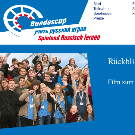
Start
Z
Teilnahme
S
Spielregeln
F
Preise
Rückbli
Film zum