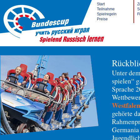
Start
Z
Teilnahme
S
Spielregeln
F
Preise
Rückbli
Unter dem
spielen“ 
Sprache 20
Wettbewer
Westfale
gehörte d
Rahmenpro
Germania 
Jugendlic